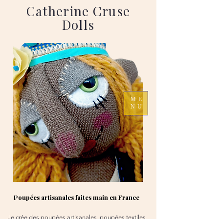
Catherine Cruse
Dolls
ME
NU
Poupées artisanales faites main en France
Je crée des poupées artisanales, poupées textiles