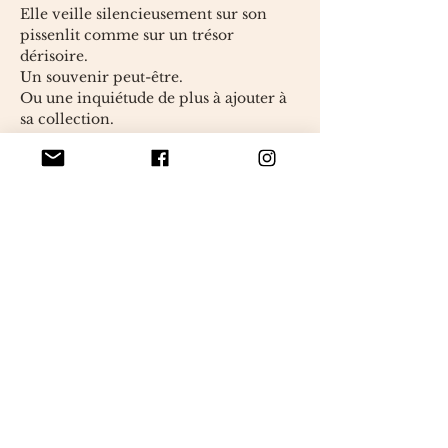
Elle veille silencieusement sur son
pissenlit comme sur un trésor
dérisoire.
Un souvenir peut-être.
Ou une inquiétude de plus à ajouter à
sa collection.
Avec son regard un peu perdu, sa
collerette froissée et ses cheveux
rouges en désordre, elle appartient au
monde des Renfrognés : ces petits
êtres tragiquement sensibles pour qui
les minuscules drames du quotidien
prennent des proportions immenses.
Chaque pièce est réalisée à la main et
possède ses propres irrégularités,
expressions et détails.
— Pièce unique
— Environ 25 cm de hauteur
— Présentée sous cloche en verre
— Crochet et assemblage textile faits
main