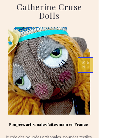
Catherine Cruse
Dolls
ME
NU
Poupées artisanales faites main en France
Je crée des poupées artisanales, poupées textiles