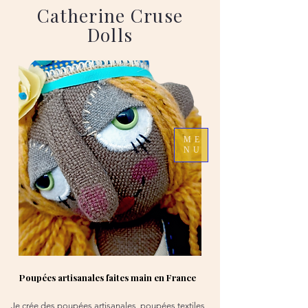
Catherine Cruse
Dolls
ME
NU
Poupées artisanales faites main en France
Je crée des poupées artisanales, poupées textiles