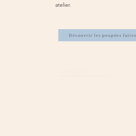
atelier.
Découvrir les poupées faite
<meta name="p:domain_verify"
content="688e085d81880148bd7b0b4700121e94"/
>