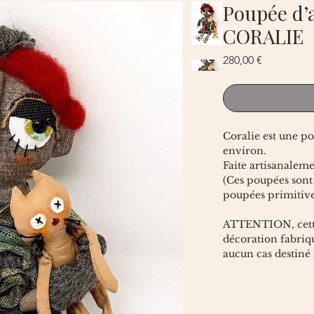
Poupée d’a
CORALIE
Prix
280,00 €
Coralie est une p
environ.
Faite artisanalem
(Ces poupées sont 
poupées primitives
ATTENTION, cette
décoration fabriqu
aucun cas destiné 