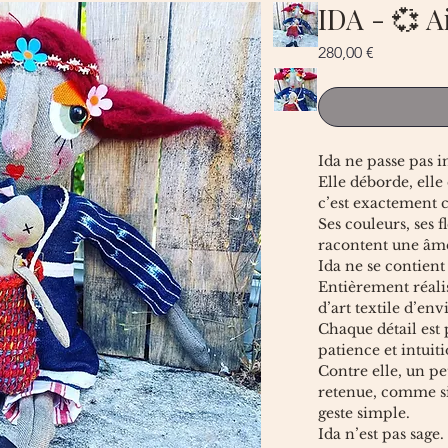
IDA - 💞 A
Prix
280,00 €
Ida ne passe pas 
Elle déborde, ell
c’est exactement c
Ses couleurs, ses f
racontent une âme
Ida ne se contient 
Entièrement réali
d’art textile d’en
Chaque détail est 
patience et intuiti
Contre elle, un pet
retenue, comme si
geste simple.
Ida n’est pas sage.