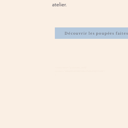
atelier.
Découvrir les poupées faite
<meta name="p:domain_verify"
content="688e085d81880148bd7b0b4700121e94"/
>