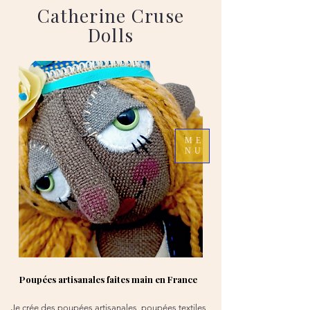
Catherine Cruse
Dolls
ME
NU
Poupées artisanales faites main en France
Je crée des poupées artisanales, poupées textiles