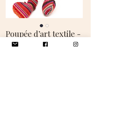
Poupée d’art textile -
CELESTINE
Prix
280,00 €
VENDUE
CELESTINE est une poupée
décorative de 45 cm environ.
Faite artisanalement en France.
ATTENTION, cette poupée est un
objet de décoration fabriqué
artisanalement et n'est en aucun cas